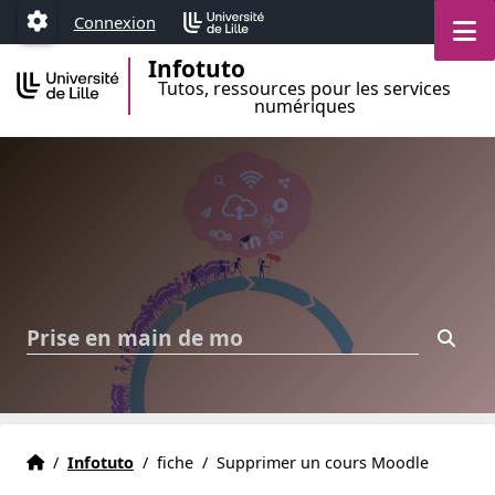
Aller au menu
Aller au contenu
Aller au pied de page
M
Connexion
Paramétrage
Infotuto
Tutos, ressources pour les services
numériques
Cherc
Accueil
Accueil
/
Infotuto
/
fiche
/
Supprimer un cours Moodle